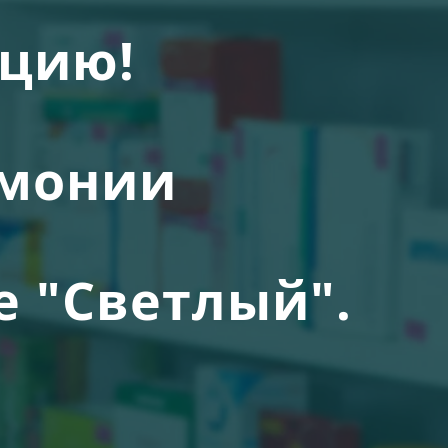
ацию!
емонии
е "Светлый".